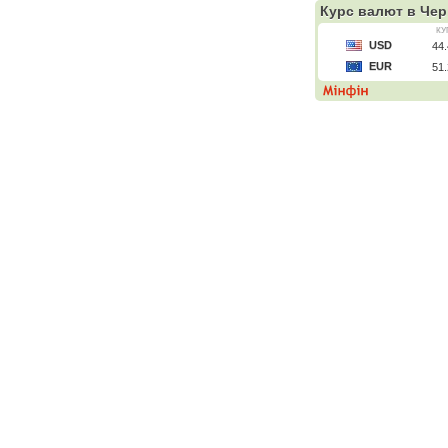
Курс валют
в Чер
КУ
USD
44
EUR
51